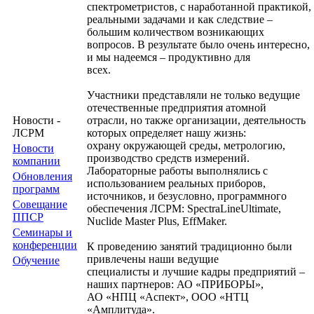
спектрометристов, с наработанной практикой,
реальными задачами и как следствие –
большим количеством возникающих
вопросов. В результате было очень интересно,
и мы надеемся – продуктивно для
всех.
Участники представляли не только ведущие
отечественные предприятия атомной
Новости -
отрасли, но также организации, деятельность
ЛСРМ
которых определяет нашу жизнь:
охрану окружающей среды, метрологию,
Новости
производство средств измерений.
компании
Лабораторные работы выполнялись с
Обновления
использованием реальных приборов,
программ
источников, и безусловно, программного
Совещание
обеспечения ЛСРМ: SpectraLineUltimate,
ППСР
Nuclide Master Plus, EffMaker.
Семинары и
конференции
К проведению занятий традиционно были
привлечены наши ведущие
Обучение
специалисты и лучшие кадры предприятий –
наших партнеров: АО «ПРИБОРЫ»,
АО «НПЦ «Аспект», ООО «НТЦ
«Амплитуда».