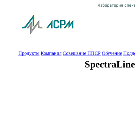
Продукты
Компания
Совещание ППСР
Обучение
Подд
SpectraLi