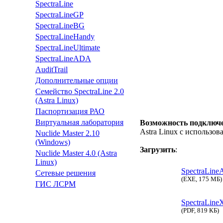
SpectraLine
SpectraLineGP
SpectraLineBG
SpectraLineHandy
SpectraLineUltimate
SpectraLineADA
AuditTrail
Дополнительные опции
Семейство SpectraLine 2.0
(Astra Linux)
Паспортизация РАО
Виртуальная лаборатория
Возможность подключ
Astra Linux с использо
Nuclide Master 2.10
(Windows)
Загрузить
:
Nuclide Master 4.0 (Astra
Linux)
SpectraLineA
Сетевые решения
(EXE, 175 МБ)
ГИС ЛСРМ
SpectraLine
(PDF, 819 КБ)