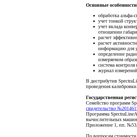
Основные особенности
обработка альфа-с
учет тонкой струк
учет вклада конв
отношении габари
расчет эффективн
расчет активности
информацию для у
определение ради
измеряемом образц
система контроля 
журнал измерений
В дистрибутив Spectra
проведения калибровки
Государственная реги
Семейство программ Spe
свидетельство №2014615
Программа SpectraLin
вычислительных машин 
Приложение 1, пп. №53
По вопросам стоимости 